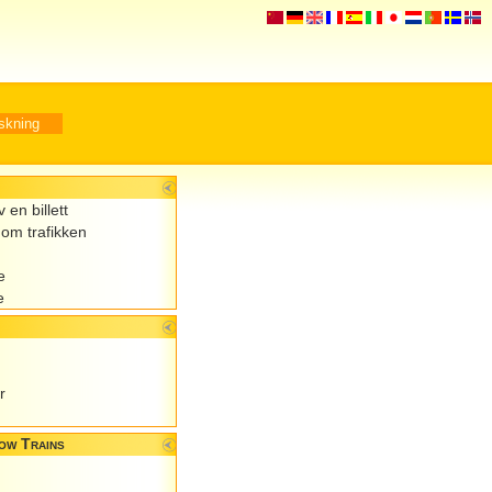
 en billett
om trafikken
e
e
r
low Trains