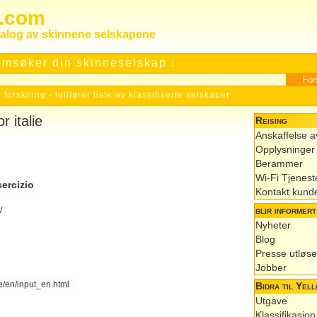
s.com
talog av skinnene selskapene
msøker din skinneselskap :
 forskning
-
fullfører liste av klassifiserte selskaper
r italie
Reising
Anskaffelse av
Opplysninger 
Berammer
Wi-Fi Tjenest
ercizio
Kontakt kund
blir informert
/
Nyheter
Blog
Presse utløse
Jobber
e/en/input_en.html
Bidra til Yel
Utgave
Klassifikasjon