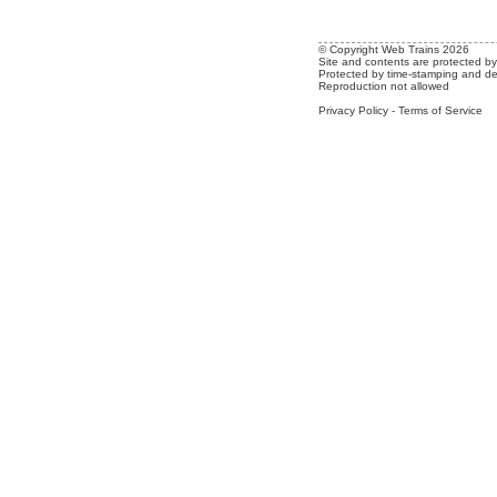
© Copyright Web Trains 2026
Site and contents are protected by 
Protected by time-stamping and de
Reproduction not allowed
Privacy Policy
-
Terms of Service