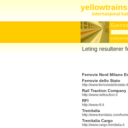
yellowtrain
internasjonal ka
Gjenno
avanserte
Leting resulterer fo
Ferrovie Nord Milano Es
Ferrovie dello Stato
http://www.ferroviedellostato.it
Rail Traction Company
http://www.railtraction.it
RFI
http://www.rfi.it
Trenitalia
http://www.trenitalia.com/hom
Trenitalia Cargo
http://www.cargo.trenitalia.it